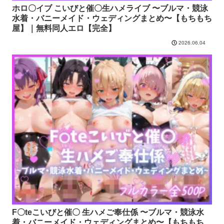
ホロ〇イブ こいびと催〇生ハメライブ 〜ブルマ・競泳
水着・バニーメイド・ウェディングまとめ〜【もちもち
屋】｜無料同人エロ【完全】
2026.06.04
F〇teこいびと催〇 生ハメご奉仕係 〜ブルマ・競泳水
着・バニーメイド・ウェディングまとめ〜【もちもち