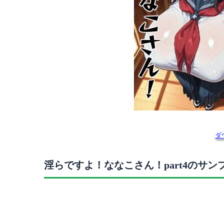
ダ
淫らですよ！ななこさん！part4のサ