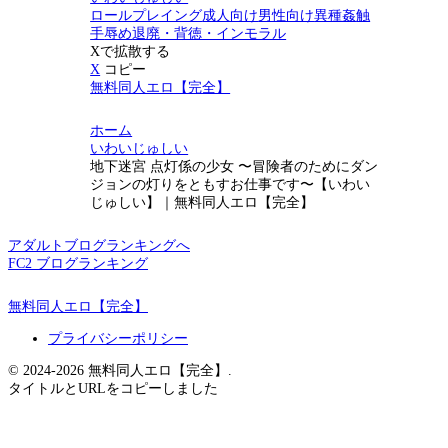
ロールプレイング
成人向け
男性向け
異種姦
触
手
辱め
退廃・背徳・インモラル
Xで拡散する
X
コピー
無料同人エロ【完全】
ホーム
いわいじゅしい
地下迷宮 点灯係の少女 〜冒険者のためにダン
ジョンの灯りをともすお仕事です〜【いわい
じゅしい】｜無料同人エロ【完全】
アダルトブログランキングへ
FC2 ブログランキング
無料同人エロ【完全】
プライバシーポリシー
© 2024-2026 無料同人エロ【完全】.
タイトルとURLをコピーしました