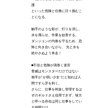
護
といった危険と任務に日々挑むこ
とになる。
触手のような影が、灯りを消し、
水を濁らせ、作業を妨害する。
ダンジョンの均衡を守るため、恐
怖と向き合いながら、 光と水を
絶やさぬよう奔走！
■不信と危険が渦巻く迷宮
脅威はモンスターだけではない
相手が‘か弱い少女’だと知れば人
間ですら牙を剥く。
さらに、仕事を斡旋し管理するは
ずのギルドさえ信用できず、味方
と呼べる存在は同じ仕事をしてい
る仲間だけ。