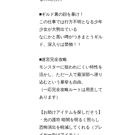
■ギルド裏の顔を暴け！
この仕事では行方不明となる少年
少女が大勢出ている
なにかと黒い噂がつきまとうギル
ド。深入りは禁物！！
■迷宮完全攻略
モンスターに狙われにくい特性を
活かし、ただ一人で最深部へ潜り
込むという暴挙も自由。
（一応完全攻略ルートは用意して
あります）
【お助けアイテムを探しだそう】
・光の護符:暗闇を明るく照らし
恐怖演出を軽減してくれる（プレ
イヤー向けアイテム）