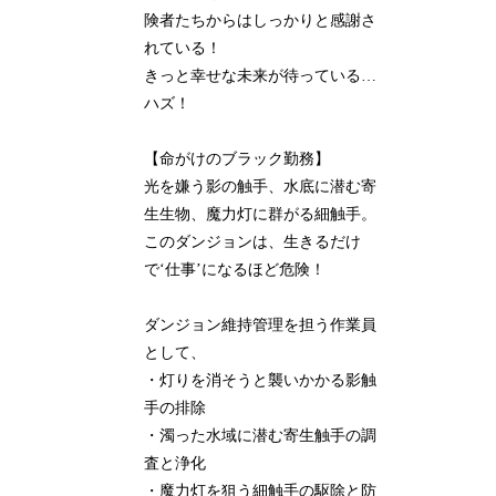
険者たちからはしっかりと感謝さ
れている！
きっと幸せな未来が待っている…
ハズ！
【命がけのブラック勤務】
光を嫌う影の触手、水底に潜む寄
生生物、魔力灯に群がる細触手。
このダンジョンは、生きるだけ
で‘仕事’になるほど危険！
ダンジョン維持管理を担う作業員
として、
・灯りを消そうと襲いかかる影触
手の排除
・濁った水域に潜む寄生触手の調
査と浄化
・魔力灯を狙う細触手の駆除と防