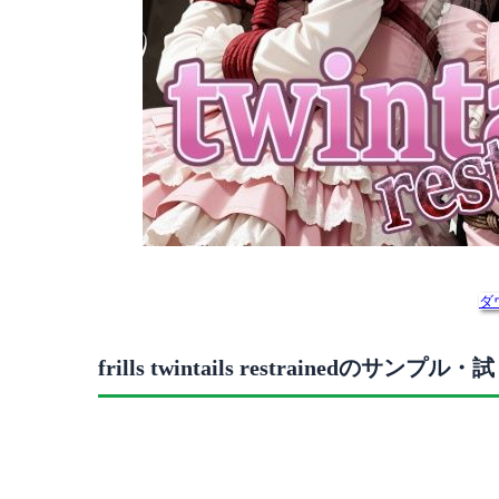
ダ
frills twintails restrainedのサンプル