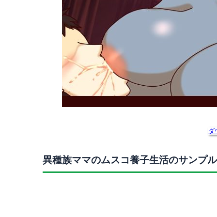
ダ
異種族ママのムスコ養子生活のサンプル