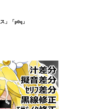
」「p0q」