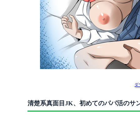
ダ
清楚系真面目JK、初めてのパパ活のサ