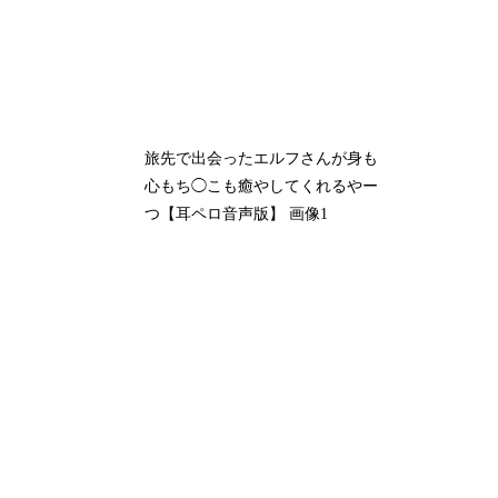
旅先で出会ったエルフさんが身も
心もち◯こも癒やしてくれるやー
つ【耳ペロ音声版】 画像1