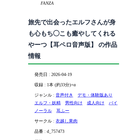
FANZA
旅先で出会ったエルフさんが身
も心もち◯こも癒やしてくれる
やーつ【耳ペロ音声版】 の作品
情報
発売日 : 2026-04-19
収録 : 1本 (約33分)+α
ジャンル :
音声付き
デモ・体験版あり
エルフ・妖精
男性向け
成人向け
バイ
ノーラル
耳ふー
サークル :
衣越し果肉
品番 : d_757473