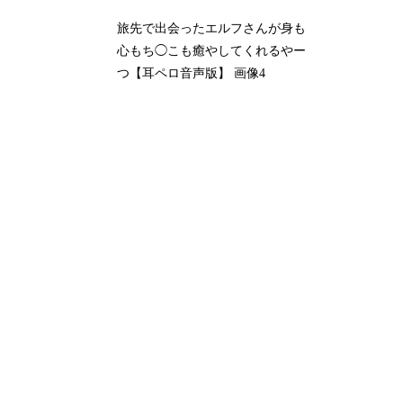
旅先で出会ったエルフさんが身も
心もち◯こも癒やしてくれるやー
つ【耳ペロ音声版】 画像4