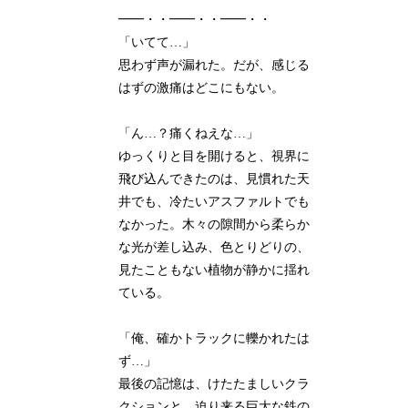
━━・・━━・・━━・・
「いてて…」
思わず声が漏れた。だが、感じる
はずの激痛はどこにもない。
「ん…？痛くねえな…」
ゆっくりと目を開けると、視界に
飛び込んできたのは、見慣れた天
井でも、冷たいアスファルトでも
なかった。木々の隙間から柔らか
な光が差し込み、色とりどりの、
見たこともない植物が静かに揺れ
ている。
「俺、確かトラックに轢かれたは
ず…」
最後の記憶は、けたたましいクラ
クションと、迫り来る巨大な鉄の