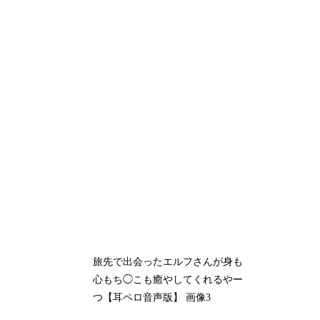
旅先で出会ったエルフさんが身も
心もち◯こも癒やしてくれるやー
つ【耳ペロ音声版】 画像3