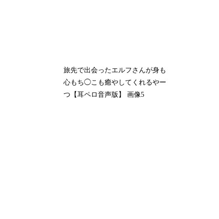
旅先で出会ったエルフさんが身も
心もち◯こも癒やしてくれるやー
つ【耳ペロ音声版】 画像5