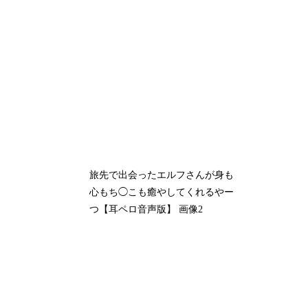
旅先で出会ったエルフさんが身も
心もち◯こも癒やしてくれるやー
つ【耳ペロ音声版】 画像2