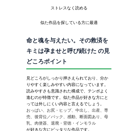
ストレスなく読める
似た作品を探している方に最適
命と魂を与えたい。その救済を
キミは孕ませと呼び続けた の見
どころポイント
見どころがしっかり押さえられており、分か
りやすく楽しみやすい内容になっています。
読みやすさも意識された構成で、テンポよく
進むのが特徴です。似た作品が好きな方にと
っては外しにくい内容と言えるでしょう。
おっぱい
お尻・ヒップ
中出し
出産
専
売
後背位／バック
感動
断面図あり
母
乳
肉便器
退廃・背徳・インモラル
が好きな方にピッタリな作品です。