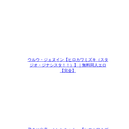
ウルウ・ジェヌイン【ヒロカワミズキ（スタ
ジオ・ジナシスタ！！）】｜無料同人エロ
【完全】