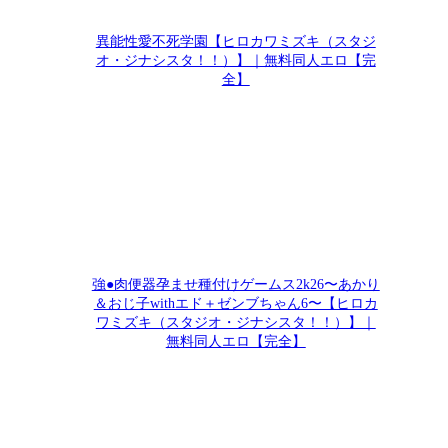
異能性愛不死学園【ヒロカワミズキ（スタジ
オ・ジナシスタ！！）】｜無料同人エロ【完
全】
強●肉便器孕ませ種付けゲームス2k26〜あかり
＆おじ子withエド＋ゼンブちゃん6〜【ヒロカ
ワミズキ（スタジオ・ジナシスタ！！）】｜
無料同人エロ【完全】