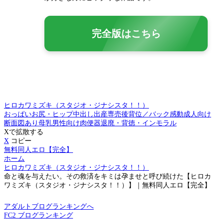
完全版はこちら
ヒロカワミズキ（スタジオ・ジナシスタ！！）
おっぱい
お尻・ヒップ
中出し
出産
専売
後背位／バック
感動
成人向け
断面図あり
母乳
男性向け
肉便器
退廃・背徳・インモラル
Xで拡散する
X
コピー
無料同人エロ【完全】
ホーム
ヒロカワミズキ（スタジオ・ジナシスタ！！）
命と魂を与えたい。その救済をキミは孕ませと呼び続けた【ヒロカ
ワミズキ（スタジオ・ジナシスタ！！）】｜無料同人エロ【完全】
アダルトブログランキングへ
FC2 ブログランキング