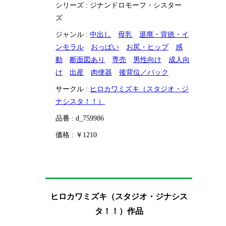
シリーズ : ジナンドロモーフ・シスター
ズ
ジャンル :
中出し
母乳
退廃・背徳・イ
ンモラル
おっぱい
お尻・ヒップ
感
動
断面図あり
専売
男性向け
成人向
け
出産
肉便器
後背位／バック
サークル :
ヒロカワミズキ（スタジオ・ジ
ナシスタ！！）
品番 : d_759986
価格 : ￥1210
ヒロカワミズキ（スタジオ・ジナシス
タ！！）作品