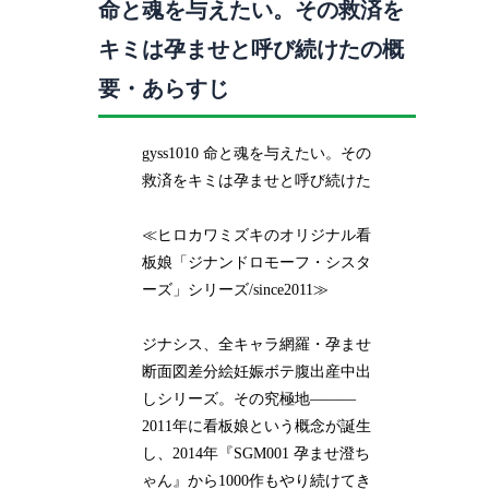
命と魂を与えたい。その救済を
キミは孕ませと呼び続けたの概
要・あらすじ
gyss1010 命と魂を与えたい。その
救済をキミは孕ませと呼び続けた
≪ヒロカワミズキのオリジナル看
板娘「ジナンドロモーフ・シスタ
ーズ」シリーズ/since2011≫
ジナシス、全キャラ網羅・孕ませ
断面図差分絵妊娠ボテ腹出産中出
しシリーズ。その究極地―――
2011年に看板娘という概念が誕生
し、2014年『SGM001 孕ませ澄ち
ゃん』から1000作もやり続けてき