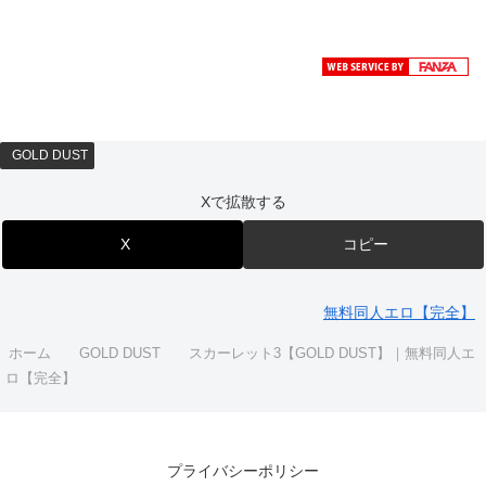
GOLD DUST
Xで拡散する
X
コピー
無料同人エロ【完全】
ホーム
GOLD DUST
スカーレット3【GOLD DUST】｜無料同人エ
ロ【完全】
プライバシーポリシー