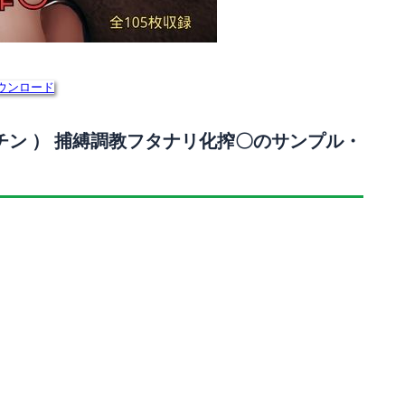
ウンロード
チン ） 捕縛調教フタナリ化搾〇のサンプル・