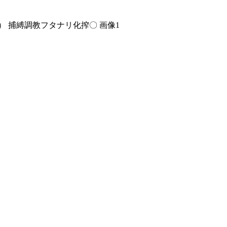
） 捕縛調教フタナリ化搾〇 画像1