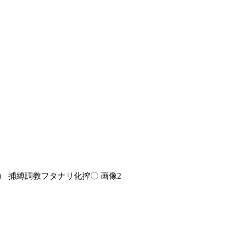
） 捕縛調教フタナリ化搾〇 画像2