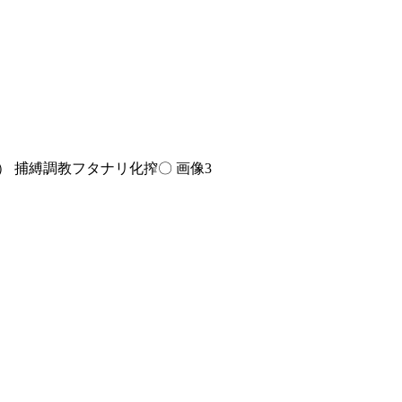
） 捕縛調教フタナリ化搾〇 画像3