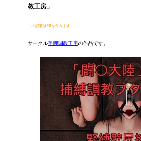
教工房」
この記事はPRを含みます
サークル
美脚調教工房
の作品です。