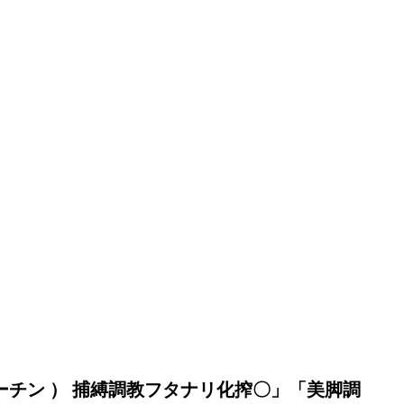
ーチン ） 捕縛調教フタナリ化搾〇」「美脚調