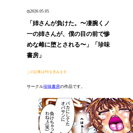
2026.05.05
「姉さんが負けた。〜凄腕くノ
一の姉さんが、僕の目の前で惨
めな雌に堕とされる〜」「珍味
書房」
この記事はPRを含みます
サークル
珍味書房
の作品です。