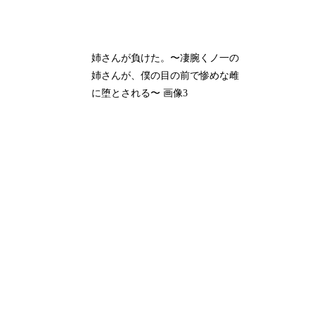
姉さんが負けた。〜凄腕くノ一の
姉さんが、僕の目の前で惨めな雌
に堕とされる〜 画像3