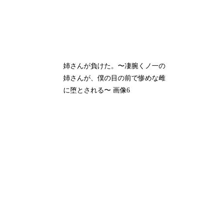
姉さんが負けた。〜凄腕くノ一の
姉さんが、僕の目の前で惨めな雌
に堕とされる〜 画像6